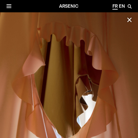
✕
Archives
☰
ARSENIC
FR
EN
🔎
✕