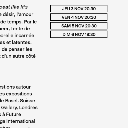
eat like it’s
JEU 3 NOV 20:30
e désir, l’amour
VEN 4 NOV 20:30
 de temps. Par le
SAM 5 NOV 20:30
ueer, tente de
DIM 6 NOV 18:30
porelle incarnée
es et latentes.
 de penser les
 d’un autre côté
estions autour
Ses expositions
le Basel, Suisse
 Gallery, Londres
 à Future
ga International
e