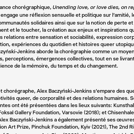
ance chorégraphique,
Unending love, or love dies, on rep
engage une réflexion sensuelle et politique sur l’amitié, l
ommunautés solidaires ainsi que sur la notion de perte et
t et le toucher, la création aux enjeux et inspirations q
es relations entre sensation et sociabilité, expression cor
ation, expériences du quotidien et histoires queer utopiqu
czyński-Jenkins aborde la chorégraphie comme un moyen
, perceptions, émergences collectives, tout en se livrant
rience de la mémoire, du temps et du changement.
et chorégraphe, Alex Baczyński-Jenkins s’empare des qu
ivités queer, de corporalité et des relations humaines. 
tes ont été présentées dans les lieux suivants: Kunsthal
Foksal Gallery Foundation, Varsovie (2018); et Chisenhale
 Alex Baczyński-Jenkins a également présenté ses œuvres
on Art Prize, Pinchuk Foundation, Kyiv (2021), The 2nd Ri