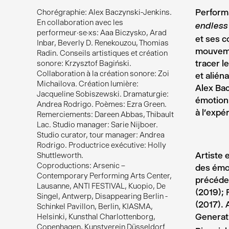
Perform
Chorégraphie: Alex Baczynski-Jenkins.
En collaboration avec les
endless
performeur·se·xs: Aaa Biczysko, Arad
et ses c
Inbar, Beverly D. Renekouzou, Thomias
mouvemen
Radin. Conseils artistiques et création
tracer l
sonore: Krzysztof Bagiński.
Collaboration à la création sonore: Zoi
et alién
Michailova. Création lumière:
Alex Ba
Jacqueline Sobiszewski. Dramaturgie:
émotions
Andrea Rodrigo. Poèmes: Ezra Green.
à l’expé
Remerciements: Dareen Abbas, Thibault
Lac. Studio manager: Sarie Nijboer.
Studio curator, tour manager: Andrea
Rodrigo. Productrice exécutive: Holly
Artiste 
Shuttleworth.
Coproductions: Arsenic –
des émot
Contemporary Performing Arts Center,
précéden
Lausanne, ANTI FESTIVAL, Kuopio, De
(2019); 
Singel, Antwerp, Disappearing Berlin -
(2017).
Schinkel Pavillon, Berlin, KIASMA,
Generati
Helsinki, Kunsthal Charlottenborg,
Copenhagen, Kunstverein Düsseldorf