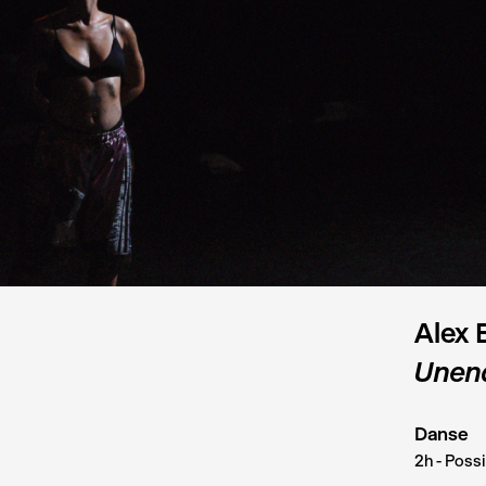
Alex 
Unend
Danse
2h - Possi