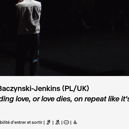
Baczynski-Jenkins (PL/UK)
ing love, or love dies, on repeat like it
bilité d'entrer et sortir
F
G
A
B