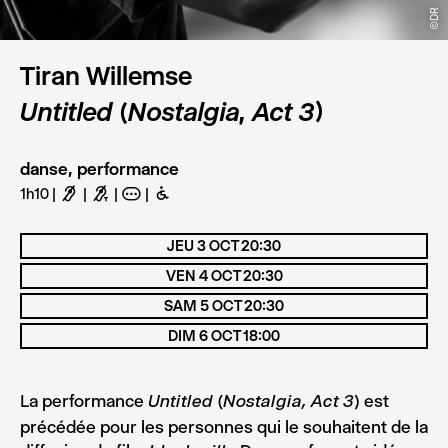
©DR
©DR
©DR
Tiran Willemse
Untitled (Nostalgia, Act 3)
danse, performance
1h10
F
G
A
B
JEU 3 OCT 20:30
VEN 4 OCT 20:30
SAM 5 OCT 20:30
DIM 6 OCT 18:00
La performance
est
Untitled (Nostalgia, Act 3)
précédée pour les personnes qui le souhaitent de la