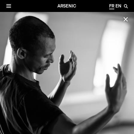
✕
Archives
☰
ARSENIC
FR
EN
🔎
✕