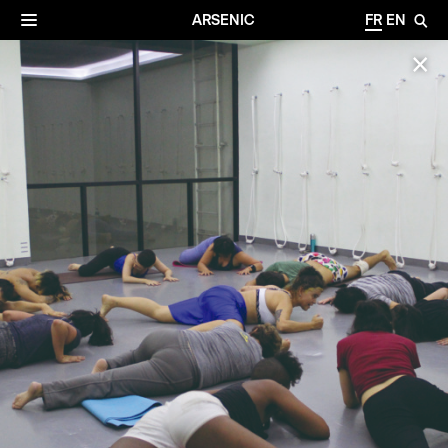
✕
Archives
☰
ARSENIC
FR
EN
🔎
✕