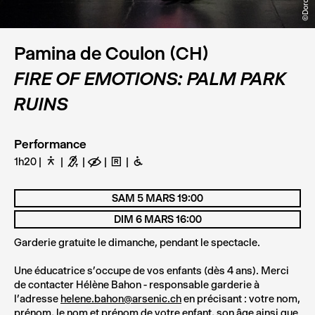
Pamina de Coulon (CH)
FIRE OF EMOTIONS: PALM PARK
RUINS
Performance
1h20
D
G
E
H
B
SAM 5 MARS 19:00
DIM 6 MARS 16:00
Garderie gratuite le dimanche, pendant le spectacle.
Une éducatrice s’occupe de vos enfants (dès 4 ans).
Merci
de contacter Hélène Bahon - responsable garderie à
l’adresse
helene.bahon@arsenic.ch
en précisant : votre nom,
prénom, le nom et prénom de votre enfant, son âge ainsi que