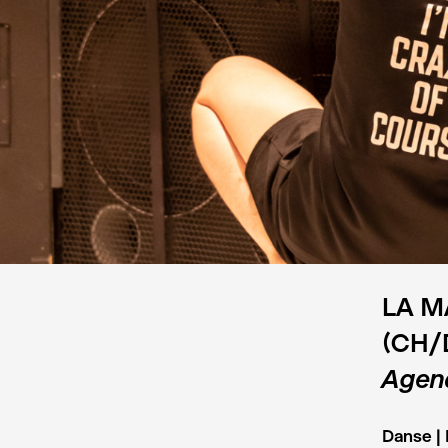
LA M
(CH/
Agend
Danse |