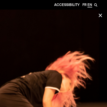
ACCESSIBILITY
FR
EN
🔎
✕