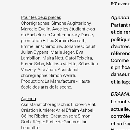
90' avec 
Pour les deux pièces
Agend
Chorégraphes: Simone Aughterlony,
Partant 
Marcelo Evelin. Avec les étudiant·e·x·s
et de re
du Bachelor en Contemporary Dance,
politiqu
promotion E: Léa Samira Bernath,
d’autres
Emmelien Chemouny, Johanne Closuit,
Julian Gypens, Marie Jeger, Eva
référenc
Lambillon, Maira Nett, Catol Teixeira,
Comme no
Emma Saba, Melissa Valette, Sébastien
signific
Veszely, Aisi Zhou. Assistanat
danseur
chorégraphie: Simon Wehrli.
Production: La Manufacture - Haute
et la fa
école des arts de la scène.
DRAMA. 
Agenda
Le mot
Assistanat chorégraphie: Ludovic Vial.
actuelle
Création lumière: Ariel Efraim Ashbel,
contrôl
Céline Ribeiro. Création son: Simon
Grab. Régie: Emile de Gautard, Ian
et sa fra
Lecoultre.