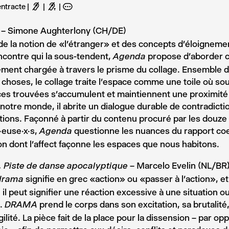
entracte
F
G
A
– Simone Aughterlony (CH/DE)
a
de la notion de «l’étranger» et des concepts d’éloigneme
ncontre qui la sous-tendent,
propose d’aborder c
Agenda
ement chargée à travers le prisme du collage. Ensemble
 choses, le collage traite l’espace comme une toile où so
es trouvées s’accumulent et maintiennent une proximité
tre monde, il abrite un dialogue durable de contradicti
ations. Façonné à partir du contenu procuré par les douze
·euse·x·s,
questionne les nuances du rapport coe
Agenda
çon dont l’affect façonne les espaces que nous habitons.
– Marcelo Evelin (NL/BR
Piste de danse apocalyptique
signifie en grec «action» ou «passer à l’action», et
drama
, il peut signifier une réaction excessive à une situation 
e.
prend le corps dans son excitation, sa brutalité,
DRAMA
gilité. La pièce fait de la place pour la dissension – par op