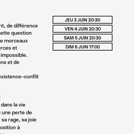
JEU 3 JUIN 20:30
nt, de différence
VEN 4 JUIN 20:30
ette question
SAM 5 JUIN 20:30
 de morceaux
DIM 6 JUIN 17:00
urces et
 impossible.
ons et de
xistence–conflit
)
 dans la vie
ou une perte de
 sa rage, sa joie
position à