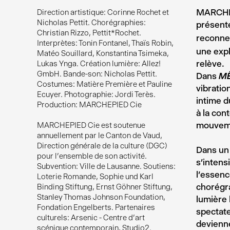
MARCHEP
Direction artistique: Corinne Rochet et
Nicholas Pettit. Chorégraphies:
présente
Christian Rizzo, Pettit*Rochet.
reconne
Interprètes: Tonin Fontanel, Thaïs Robin,
une expl
Matéo Souillard, Konstantina Tsimeka,
relève.
Lukas Ynga. Création lumière: Allez!
GmbH. Bande-son: Nicholas Pettit.
Dans
ME
Costumes: Matière Première et Pauline
vibratio
Ecuyer. Photographie: Jordi Terès.
intime d
Production: MARCHEPIED Cie
à la con
mouvemen
MARCHEPIED Cie est soutenue
annuellement par le Canton de Vaud,
Direction générale de la culture (DGC)
Dans un 
pour l’ensemble de son activité.
s’intensi
Subvention: Ville de Lausanne. Soutiens:
l’essenc
Loterie Romande, Sophie und Karl
chorégr
Binding Stiftung, Ernst Göhner Stiftung,
Stanley Thomas Johnson Foundation,
lumière
Fondation Engelberts. Partenaires
spectate
culturels: Arsenic - Centre d'art
devienne
scénique contemporain, Studio2.