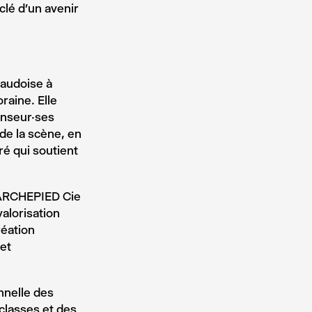
lé d’un avenir
vaudoise à
raine. Elle
anseur·ses
de la scène, en
é qui soutient
 MARCHEPIED Cie
valorisation
réation
et
onnelle des
classes et des