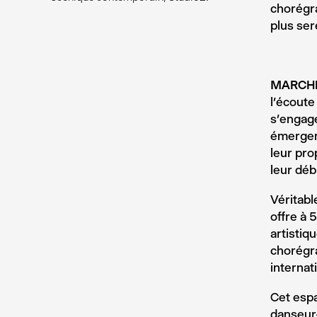
chorégr
plus ser
MARCHE
l’écoute
s’engage
émergent
leur pro
leur déb
Véritabl
offre à 
artistiq
chorégra
internat
Cet espa
danseur