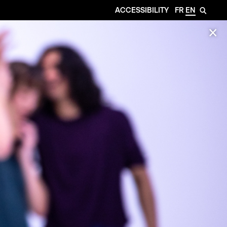
ACCESSIBILITY
FR
EN
🔎
✕