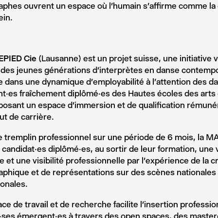
aphes ouvrent un espace où l’humain s’affirme comme la c
ein.
PIED Cie
(Lausanne) est un projet suisse, une initiative 
 des jeunes générations d’interprètes en danse contempo
 dans une dynamique d’employabilité à l’attention des d
·es fraîchement diplômé·es des Hautes écoles des arts 
posant un espace d’immersion et de qualification rémunér
ut de carrière.
e tremplin professionnel sur une période de 6 mois, la
5 candidat·es diplômé·es, au sortir de leur formation, une 
ue et une visibilité professionnelle par l’expérience de la c
phique et de représentations sur des scènes nationales 
ionales.
ce de travail et de recherche facilite l’insertion professi
·ses émergent·es à travers des open spaces, des master