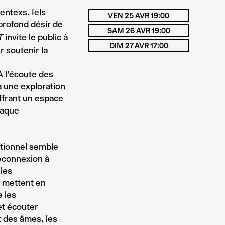
ntexs. Iels
VEN 25 AVR 19:00
 profond désir de
SAM 26 AVR 19:00
invite le public à
T
DIM 27 AVR 17:00
r soutenir la
̀ l’écoute des
à une exploration
ffrant un espace
chaque
otionnel semble
reconnexion à
 les
t mettent en
e les
t écouter
 des âmes, les