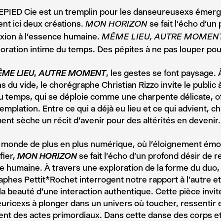
IED Cie est un tremplin pour les danseureusexs émerge
nt ici deux créations.
se fait l’écho d’un
MON HORIZON
xion à l’essence humaine.
MÊME LIEU, AUTRE MOMEN
oration intime du temps. Des pépites à ne pas louper pou
̂ME LIEU, AUTRE MOMENT
, les gestes se font paysage. A
ns du vide, le chorégraphe Christian Rizzo invite le public 
u temps, qui se déploie comme une charpente délicate, o
templation. Entre ce qui a déjà eu lieu et ce qui advient, 
t sèche un récit d’avenir pour des altérités en devenir.
monde de plus en plus numérique, où l’éloignement ém
fier,
MON HORIZON
se fait l’écho d’un profond désir de 
e humaine. À travers une exploration de la forme du duo,
aphes Pettit*Rochet interrogent notre rapport à l’autre e
 la beauté d’une interaction authentique. Cette pièce invit
uricexs à plonger dans un univers où toucher, ressentir e
nt des actes primordiaux. Dans cette danse des corps et