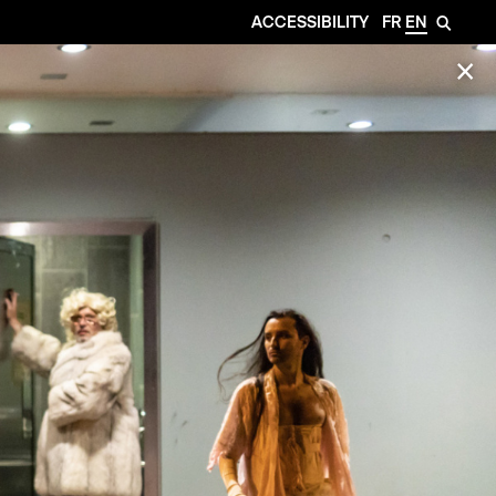
ACCESSIBILITY
FR
EN
🔎
✕