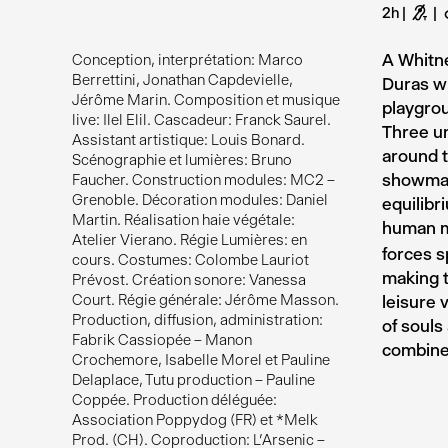
2h
G
A Whitne
Conception, interprétation: Marco
Berrettini, Jonathan Capdevielle,
Duras wh
Jérôme Marin. Composition et musique
playgrou
live: Ilel Elil. Cascadeur: Franck Saurel.
Three u
Assistant artistique: Louis Bonard.
around t
Scénographie et lumières: Bruno
showmans
Faucher. Construction modules: MC2 –
Grenoble. Décoration modules: Daniel
equilibr
Martin. Réalisation haie végétale:
human m
Atelier Vierano. Régie Lumières: en
forces s
cours. Costumes: Colombe Lauriot
making t
Prévost. Création sonore: Vanessa
Court. Régie générale: Jérôme Masson.
leisure 
Production, diffusion, administration:
of souls
Fabrik Cassiopée – Manon
combines
Crochemore, Isabelle Morel et Pauline
Delaplace, Tutu production – Pauline
Coppée. Production déléguée:
Association Poppydog (FR) et *Melk
Prod. (CH). Coproduction: L’Arsenic –