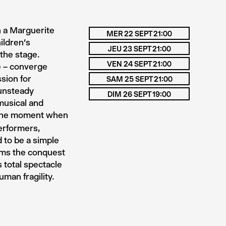
h a Marguerite
MER 22 SEPT 21:00
ildren’s
JEU 23 SEPT 21:00
the stage.
VEN 24 SEPT 21:00
e – converge
sion for
SAM 25 SEPT 21:00
 unsteady
DIM 26 SEPT 19:00
 musical and
the moment when
erformers,
 to be a simple
irms the conquest
s total spectacle
man fragility.