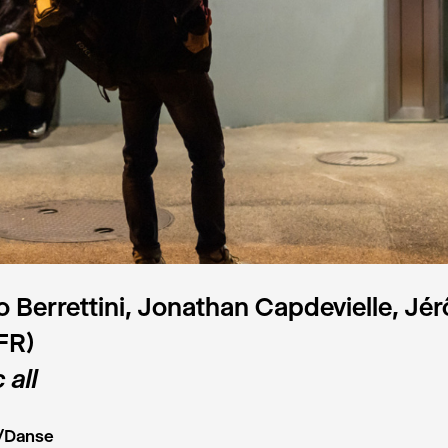
 Berrettini, Jonathan Capdevielle, Jé
FR)
 all
/Danse